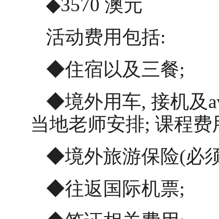
◆
3570
澳元
活动费用包括
:
◆住宿以及三餐
;
◆境外用车
,
接机及
当地老师安排
;
课程费
◆境外旅游保险
(
必
◆往返国际机票
;